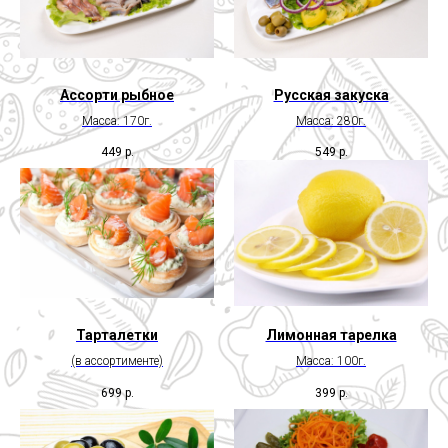
Ассорти рыбное
Русская закуска
Масса: 170г.
Масса: 280г.
449
р.
549
р.
Тарталетки
Лимонная тарелка
(в ассортименте)
Масса: 100г.
699
р.
399
р.