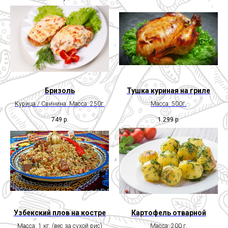
Бризоль
Тушка куриная на гриле
Курица / Свинина. Масса: 250г.
Масса: 500г.
749
р.
1 299
р.
Узбекский плов на костре
Картофель отварной
Масса: 1 кг. (вес за сухой рис)
Масса: 200 г.