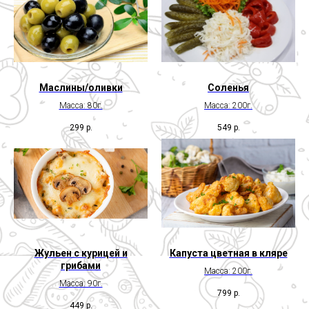
Маслины/оливки
Соленья
Масса: 80г.
Масса: 200г.
299
р.
549
р.
Жульен с курицей и
Капуста цветная в кляре
грибами
Масса: 200г.
Масса: 90г.
799
р.
449
р.