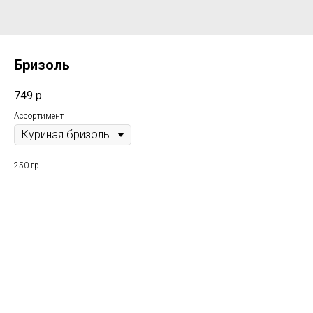
Бризоль
749
р.
Ассортимент
250 гр.