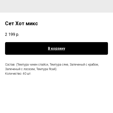
Сет Хот микс
2 199
р.
В корзину
Состав: (Темпура чикен спайси, Темпура сяке, Запеченый с крабом,
Запеченый с лососем, Темпура Ясай).
Количество: 40 шт.