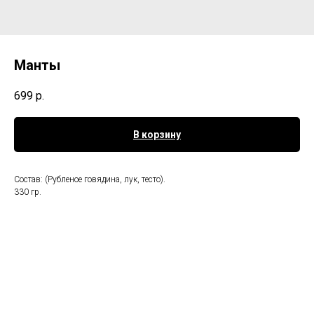
Манты
699
р.
В корзину
Состав: (Рубленое говядина, лук, тесто).
330 гр.