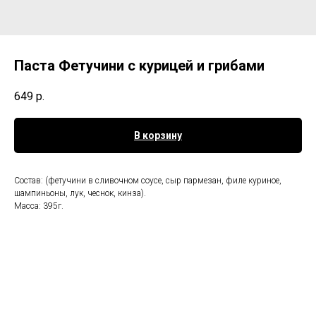
Паста Фетучини с курицей и грибами
649
р.
В корзину
Состав: (фетучини в сливочном соусе, сыр пармезан, филе куриное,
шампиньоны, лук, чеснок, кинза).
Масса: 395г.